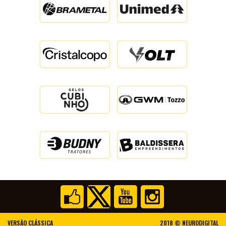
360º
DO
MAJESTOSO
OUVIDORIA/CONTATO
TORCIDA
TIGRES
PELO
MUNDO
VERSÃO CLÁSSICA
2018 ©
NEURODIGITAL