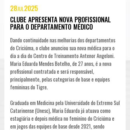
SEJA
28
2025
JUL
SÓCIO
CLUBE APRESENTA NOVA PROFISSIONAL
SÓCIOS
PARA O DEPARTAMENTO MÉDICO
CLUBE
CARVOEIRO
Dando continuidade nas melhorias dos departamentos
do Criciúma, o clube anunciou sua nova médica para o
CONSULADOS
dia a dia do Centro de Treinamento Antenor Angeloni.
Maria Eduarda Mendes Botelho, de 27 anos, é a nova
profissional contratada e será responsável,
ELENCO
principalmente, pelas categorias de base e equipes
femininas do Tigre.
PROFISSIONAL
COMISSÃO
Graduada em Medicina pela Universidade do Extremo Sul
Catarinense (Unesc), Maria Eduarda já atuava como
TÉCNICA
estagiária e depois médica no feminino do Criciúma e
FUTEBOL
COMPETIÇÕES
em jogos das equipes de base desde 2021, sendo